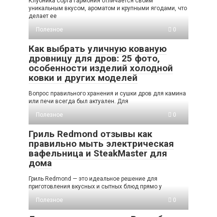
Клубника сорта Гармония отличается своим
уникальным вкусом, ароматом и крупными ягодами, что
делает ее
Полезное
0
Как выбрать уличную кованую
дровницу для дров: 25 фото,
особенности изделий холодной
ковки и других моделей
Вопрос правильного хранения и сушки дров для камина
или печи всегда был актуален. Для
Полезное
0
Гриль Redmond отзывы как
правильно мыть электрическая
вафельница и SteakMaster для
дома
Гриль Redmond — это идеальное решение для
приготовления вкусных и сытных блюд прямо у
Полезное
0