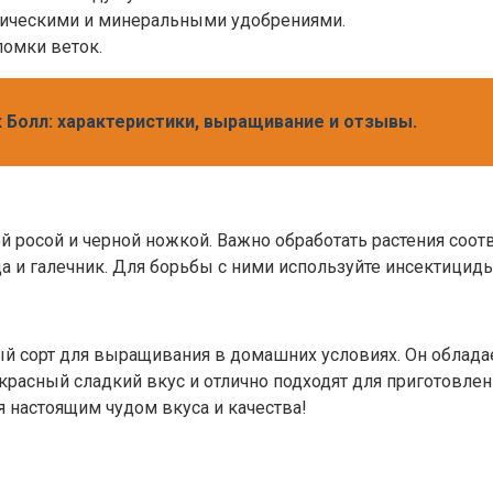
ническими и минеральными удобрениями.
ломки веток.
 Болл: характеристики, выращивание и отзывы.
й росой и черной ножкой. Важно обработать растения соо
а и галечник. Для борьбы с ними используйте инсектициды
ный сорт для выращивания в домашних условиях. Он облад
красный сладкий вкус и отлично подходят для приготовлени
я настоящим чудом вкуса и качества!