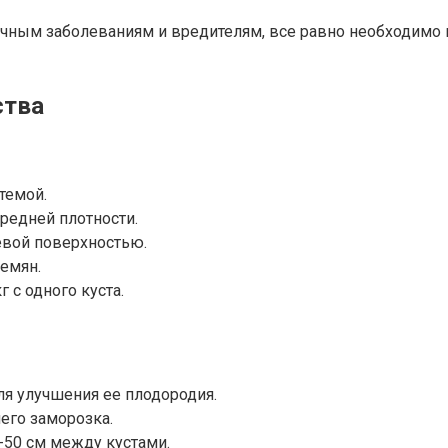
ичным заболеваниям и вредителям, все равно необходимо 
ства
темой.
редней плотности.
евой поверхностью.
семян.
 с одного куста.
ля улучшения ее плодородия.
его заморозка.
0-50 см между кустами.