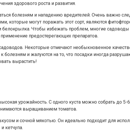
ения здорового роста и развития.
ться болезням и нападению вредителей. Очень важно след
и, которые могут поражать этот сорт, являются фитофтор
 и белокрылка. Чтобы избежать проблем, многие садовод
и применение предостерегающих препаратов.
садоводов. Некоторые отмечают необыкновенное качеств
 к болезням и жалуются на то, что посадки иногда разруш
овать вырастить!
ысокая урожайность. С одного куста можно собрать до 5-6
анимаются выращиванием томатов.
кусом и сочной мякотью. Он идеально подходит для испол
и кетчупа.