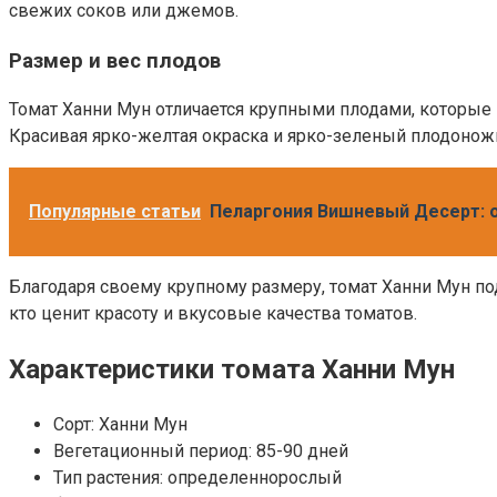
свежих соков или джемов.
Размер и вес плодов
Томат Ханни Мун отличается крупными плодами, которы
Красивая ярко-желтая окраска и ярко-зеленый плодонож
Популярные статьи
Пеларгония Вишневый Десерт: о
Благодаря своему крупному размеру, томат Ханни Мун под
кто ценит красоту и вкусовые качества томатов.
Характеристики томата Ханни Мун
Сорт: Ханни Мун
Вегетационный период: 85-90 дней
Тип растения: определеннорослый