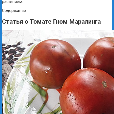
растением.
Содержание
Статья о Томате Гном Маралинга