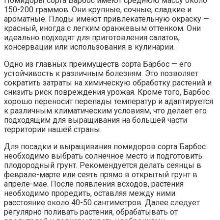
Помидоры сорта Барбос имеют среднюю массу около
150-200 граммов. Они крупные, сочные, сладкие и
ароматные. Плоды имеют привлекательную окраску —
красный, иногда с легким оранжевым оттенком. Они
идеально подходят для приготовления салатов,
консервации или использования в кулинарии.
Одно из главных преимуществ сорта Барбос — его
устойчивость к различным болезням. Это позволяет
сократить затраты на химическую обработку растений и
снизить риск повреждения урожая. Кроме того, Барбос
хорошо переносит перепады температур и адаптируется
к различным климатическим условиям, что делает его
подходящим для выращивания на большей части
территории нашей страны.
Для посадки и выращивания помидоров сорта Барбос
необходимо выбрать солнечное место и подготовить
плодородный грунт. Рекомендуется делать сеянцы в
феврале-марте или сеять прямо в открытый грунт в
апреле-мае. После появления всходов, растения
необходимо проредить, оставляя между ними
расстояние около 40-50 сантиметров. Далее следует
регулярно поливать растения, обрабатывать от