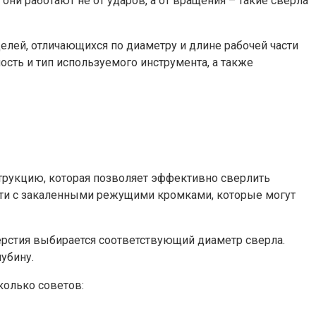
они работают не от ударов, а от вращения – такие сверла
елей, отличающихся по диаметру и длине рабочей части
ость и тип используемого инструмента, а также
трукцию, которая позволяет эффективно сверлить
асти с закаленными режущими кромками, которые могут
ерстия выбирается соответствующий диаметр сверла.
убину.
колько советов: