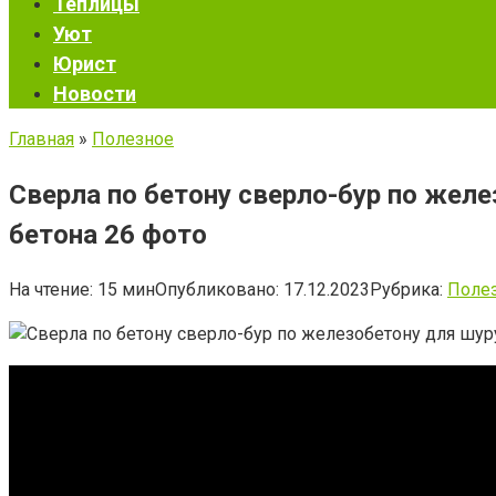
Теплицы
Уют
Юрист
Новости
Главная
»
Полезное
Сверла по бетону сверло-бур по жел
бетона 26 фото
На чтение:
15 мин
Опубликовано:
17.12.2023
Рубрика:
Поле