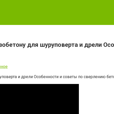
езобетону для шуруповерта и дрели Ос
зное