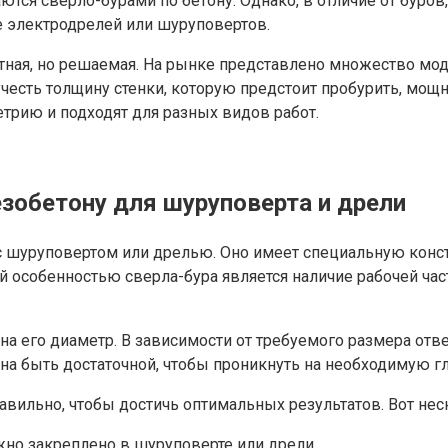
ся сверло-бурами по бетону. Однако, в отличие от буров, 
 электродрелей или шуруповертов.
тная, но решаемая. На рынке представлено множество мод
честь толщину стенки, которую предстоит пробурить, мощн
трию и подходят для разных видов работ.
езобетону для шуруповерта и дрели
с шуруповертом или дрелью. Оно имеет специальную конс
ой особенностью сверла-бура является наличие рабочей ч
а его диаметр. В зависимости от требуемого размера отв
на быть достаточной, чтобы проникнуть на необходимую гл
вильно, чтобы достичь оптимальных результатов. Вот нес
жно закреплено в шуруповерте или дрели.