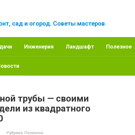
онт, сад и огород. Советы мастеров
 дачи
Инженерия
Ландшафт
Полезное
овости
ной трубы — своими
дели из квадратного
0
Рубрика:
Полезное