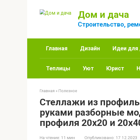
Перейти
к
Дом и дача
контенту
Строительство, рем
Главная
Дизайн
Идеи для
Теплицы
Уют
Юрист
Н
Главная
»
Полезное
Стеллажи из профиль
руками разборные мо
профиля 20х20 и 20х4
На чтение:
11 мин
Опубликовано:
17.12.2023