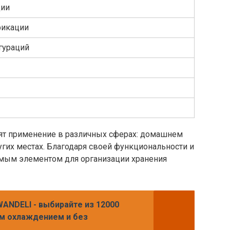
ции
фикации
гураций
ят применение в различных сферах: домашнем
ругих местах. Благодаря своей функциональности и
имым элементом для организации хранения
ANDELI - выбирайте из 12000
ым охлаждением и без