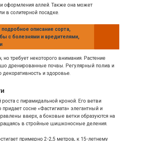
 и оформления аллей. Также она может
ли в солитерной посадке.
 подробное описание сорта,
бы с болезнями и вредителями,
и
, но требует некоторого внимания. Растение
ошо дренированные почвы. Регулярный полив и
 декоративность и здоровье.
ти
 роста с пирамидальной кроной. Его ветви
о придает сосне «Фастигиата» элегантный и
равлены вверх, а боковые ветки образуются на
евращаясь в стройные шишконосные деления.
стигает примерно 2-2,5 метров, к 15-летнему