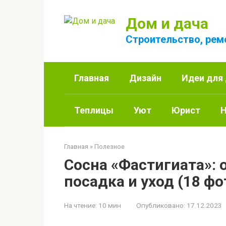
Перейти
к
Дом и дача
контенту
Строительство, рем
Главная
Дизайн
Идеи для
Теплицы
Уют
Юрист
Н
Главная
»
Полезное
Сосна «Фастигиата»: 
посадка и уход (18 фо
На чтение:
10 мин
Опубликовано:
17.12.2023