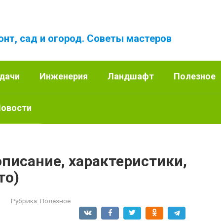
онт, сад и огород. Советы мастеров
 дачи
Инженерия
Ландшафт
Полезное
овости
описание, характеристики,
то)
Рубрика:
Полезное