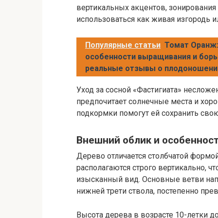
вертикальных акцентов, зонирования
использоваться как живая изгородь и
Популярные статьи
Томат Оранж:
особенности выращивания и борь
реальные отзывы о плодоношени
Уход за сосной «Фастигиата» несложен
предпочитает солнечные места и хор
подкормки помогут ей сохранить свою
Внешний облик и особеннос
Дерево отличается столбчатой формой
располагаются строго вертикально, чт
изысканный вид. Основные ветви нап
нижней трети ствола, постепенно пр
Высота дерева в возрасте 10-летки до