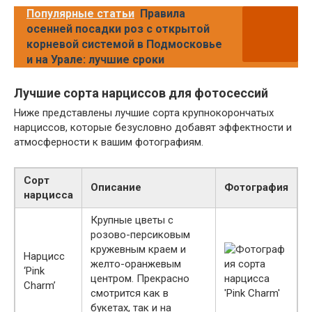
Популярные статьи
Правила
осенней посадки роз с открытой
корневой системой в Подмосковье
и на Урале: лучшие сроки
Лучшие сорта нарциссов для фотосессий
Ниже представлены лучшие сорта крупнокорончатых
нарциссов, которые безусловно добавят эффектности и
атмосферности к вашим фотографиям.
Сорт
Описание
Фотография
нарцисса
Крупные цветы с
розово-персиковым
кружевным краем и
Нарцисс
желто-оранжевым
‘Pink
центром. Прекрасно
Charm’
смотрится как в
букетах, так и на