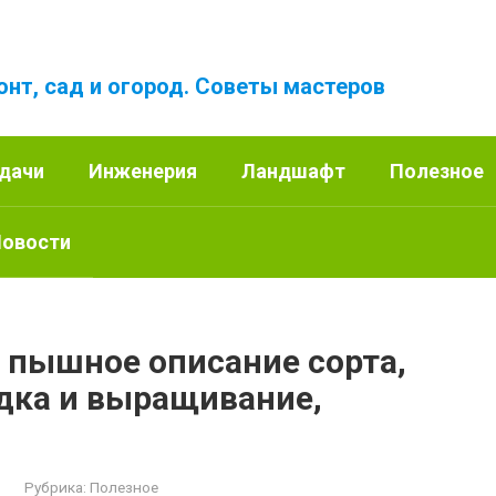
онт, сад и огород. Советы мастеров
 дачи
Инженерия
Ландшафт
Полезное
овости
пышное описание сорта,
адка и выращивание,
Рубрика:
Полезное