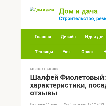
Перейти
к
Дом и дача
контенту
Строительство, рем
Главная
Дизайн
Идеи для
Теплицы
Уют
Юрист
Н
Главная
»
Полезное
Шалфей Фиолетовый: 
характеристики, пос
отзывы
На чтение:
11 мин
Опубликовано:
17.12.2023