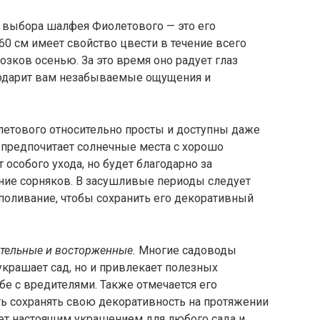
у выбора шалфея Фиолетового — это его
60 см имеет свойство цвести в течение всего
розков осенью. За это время оно радует глаз
одарит вам незабываемые ощущения и
етового относительно просты и доступны даже
 предпочитает солнечные места с хорошо
 особого ухода, но будет благодарно за
ние сорняков. В засушливые периоды следует
оливание, чтобы сохранить его декоративный
тельные и восторженные.
Многие садоводы
 украшает сад, но и привлекает полезных
е с вредителями. Также отмечается его
ть сохранять свою декоративность на протяжении
ет настоящим украшением для любого сада и