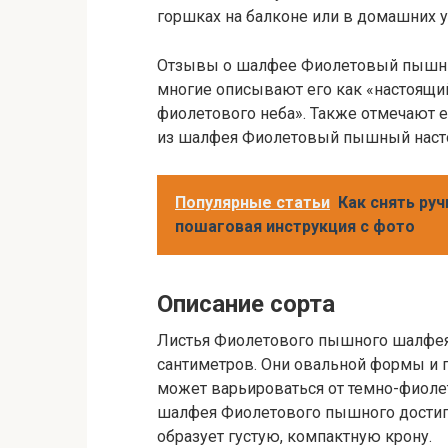
горшках на балконе или в домашних у
Отзывы о шалфее Фиолетовый пышный 
многие описывают его как «настоящи
фиолетового неба». Также отмечают е
из шалфея Фиолетовый пышный наст
Популярные статьи
Как снять ру
пошаговая инструкция с фото
Описание сорта
Листья Фиолетового пышного шалфея 
сантиметров. Они овальной формы и 
может варьироваться от темно-фиоле
шалфея Фиолетового пышного достига
образует густую, компактную крону.