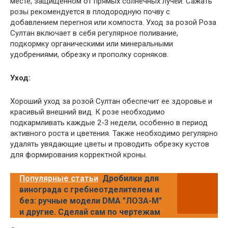
месте, защищенном от прямых солнечных лучей. Сажать
розы рекомендуется в плодородную почву с
добавлением перегноя или компоста. Уход за розой Роза
Султан включает в себя регулярное поливание,
подкормку органическими или минеральными
удобрениями, обрезку и прополку сорняков.
Уход:
Хороший уход за розой Султан обеспечит ее здоровье и
красивый внешний вид. К розе необходимо
подкармливать каждые 2-3 недели, особенно в период
активного роста и цветения. Также необходимо регулярно
удалять увядающие цветы и проводить обрезку кустов
для формирования корректной кроны.
Популярные статьи
Дробилки для
винограда с гребнеотделителем и
без: ручные модели DMA "ЛОЗА-М"
и другие. Сделай сам по чертежам