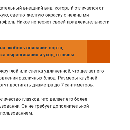
ательный внешний вид, который отличается от
дкую, светло-желтую окраску с нежными
тофель Никсе не теряет своей привлекательности
на: любовь описание сорта,
ика выращивания и уход, отзывы
круглой или слегка удлиненной, что делает его
товлении различных блюд. Размеры клубней
гут достигать диаметра до 7 сантиметров.
ичество глазков, что делает его более
зовании. Он не требует дополнительной
спользованием.