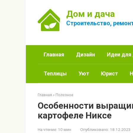
Перейти
к
Дом и дача
контенту
Строительство, ремонт
Главная
Дизайн
Идеи для
Теплицы
Уют
Юрист
Н
Главная
»
Полезное
Особенности выращив
картофеле Никсе
На чтение:
10 мин
Опубликовано:
18.12.2023