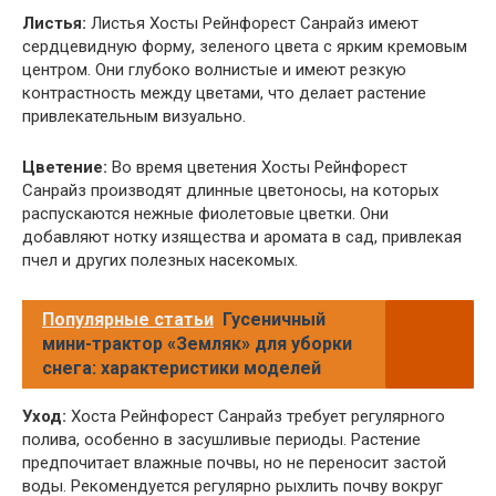
Листья:
Листья Хосты Рейнфорест Санрайз имеют
сердцевидную форму, зеленого цвета с ярким кремовым
центром. Они глубоко волнистые и имеют резкую
контрастность между цветами, что делает растение
привлекательным визуально.
Цветение:
Во время цветения Хосты Рейнфорест
Санрайз производят длинные цветоносы, на которых
распускаются нежные фиолетовые цветки. Они
добавляют нотку изящества и аромата в сад, привлекая
пчел и других полезных насекомых.
Популярные статьи
Гусеничный
мини-трактор «Земляк» для уборки
снега: характеристики моделей
Уход:
Хоста Рейнфорест Санрайз требует регулярного
полива, особенно в засушливые периоды. Растение
предпочитает влажные почвы, но не переносит застой
воды. Рекомендуется регулярно рыхлить почву вокруг