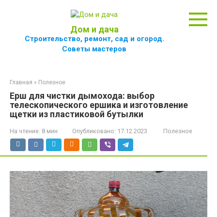
Перейти
к
контенту
Дом и дача
Строительство, ремонт, сад и огород.
Советы мастеров
Главная
»
Полезное
Ерш для чистки дымохода: выбор
телескопического ершика и изготовление
щетки из пластиковой бутылки
На чтение:
8 мин
Опубликовано:
17.12.2023
Полезное