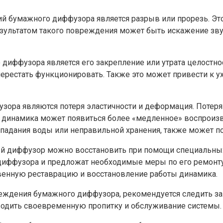
 бумажного диффузора является разрыв или прорезь. Это
зультатом такого повреждения может быть искажение звука
ффузора является его закрепление или утрата целостнос
 перестать функционировать. Также это может привести к
а являются потеря эластичности и деформация. Потеря 
у динамика может появиться более «медленное» воспроизв
адания воды или неправильной хранения, также может пов
 диффузор можно восстановить при помощи специальных 
 диффузора и предложат необходимые меры по его ремонту
твенную реставрацию и восстановление работы динамика.
еждения бумажного диффузора, рекомендуется следить за
зводить своевременную пропитку и обслуживание системы.