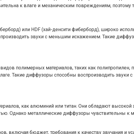
твительна к влаге и механическим повреждениям, поэтому 
ерборд) или HDF (хай-денсити фиберборд), широко испол
оспроизводить звуки с меньшим искажением. Такие дифф
идов полимерных материалов, таких как полипропилен, п
влаге. Такие диффузоры способны воспроизводить звуки с
ериалов, как алюминий или титан. Они обладают высокой 
стью. Однако металлические диффузоры чувствительны к 
ов, включая бюджет, требования к качеству звучания и у