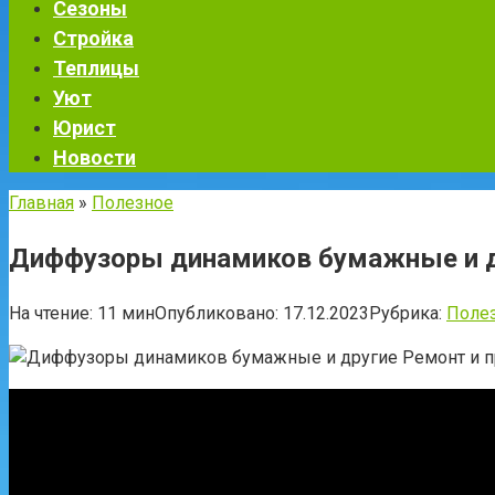
Сезоны
Стройка
Теплицы
Уют
Юрист
Новости
Главная
»
Полезное
Диффузоры динамиков бумажные и др
На чтение:
11 мин
Опубликовано:
17.12.2023
Рубрика:
Поле