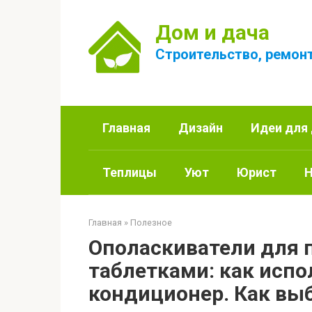
Перейти
к
Дом и дача
контенту
Строительство, ремонт
Главная
Дизайн
Идеи для
Теплицы
Уют
Юрист
Н
Главная
»
Полезное
Ополаскиватели для
таблетками: как испо
кондиционер. Как вы