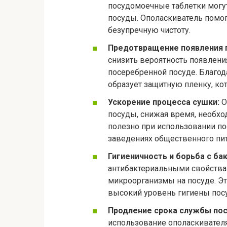
посудомоечные таблетки могут
посуды. Ополаскиватель помога
безупречную чистоту.
Предотвращение появления п
снизить вероятность появления
посеребренной посуде. Благо
образует защитную пленку, ко
Ускорение процесса сушки:
О
посуды, снижая время, необхо
полезно при использовании п
заведениях общественного пит
Гигиеничность и борьба с ба
антибактериальными свойства
микроорганизмы на посуде. Эт
высокий уровень гигиены пос
Продление срока службы по
использование ополаскивателя