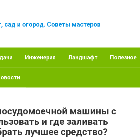
, сад и огород. Советы мастеров
 дачи
Инженерия
Ландшафт
Полезное
овости
 посудомоечной машины с
льзовать и где заливать
брать лучшее средство?