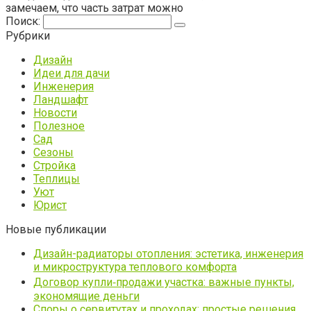
замечаем, что часть затрат можно
Поиск:
Рубрики
Дизайн
Идеи для дачи
Инженерия
Ландшафт
Новости
Полезное
Сад
Сезоны
Стройка
Теплицы
Уют
Юрист
Новые публикации
Дизайн-радиаторы отопления: эстетика, инженерия
и микроструктура теплового комфорта
Договор купли‑продажи участка: важные пункты,
экономящие деньги
Споры о сервитутах и проходах: простые решения